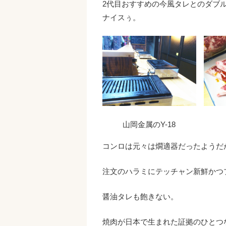
2代目おすすめの今風タレとのダブ
ナイスぅ。
山岡金属のY-18
コンロは元々は燗適器だったようだが
注文のハラミにテッチャン新鮮かつ
醤油タレも飽きない。
焼肉が日本で生まれた証拠のひとつ