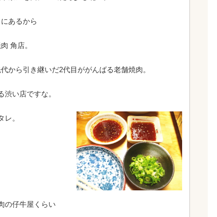
角にあるから
焼肉 角店。
先代から引き継いだ2代目ががんばる老舗焼肉。
る渋い店ですな。
タレ。
肉の仔牛屋くらい