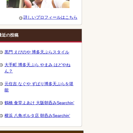
詳しいプロフィールはこちら
最近の投稿
黒門 えびのや 博多天ぷらスタイル
大手町 博多天ぷら やまみ はどやね
ん？
元住吉 なぐや ずばり博多天ぷらを堪
能
鶴橋 食堂よあけ 大阪朝呑みSearchin’
横浜 八角ポルタ店 朝呑みSearchin’