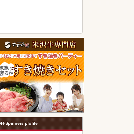
H-Spinners plofile