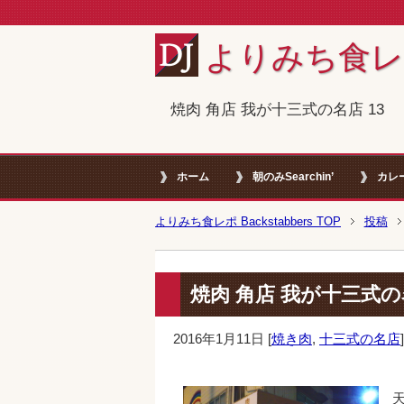
よりみち食レポ B
焼肉 角店 我が十三式の名店 13
ホーム
朝のみSearchin’
カレ
よりみち食レポ Backstabbers TOP
投稿
焼肉 角店 我が十三式の名
2016年1月11日
[
焼き肉
,
十三式の名店
]