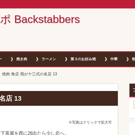
ackstabbers
ー
焼き肉
ラーメン
第３のお好み焼
中華
焼肉 角店 我が十三式の名店 13
店 13
※写真はクリックで拡大可
天下茶屋を西に26出たら少し北へ。