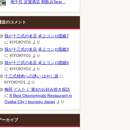
南千住 淀屋酒店 朝飲みSear...
最近のコメント
我が十三式の名店 卓上コンロ図鑑7
に
KIYOKIYO1
より
我が十三式の名店 卓上コンロ図鑑3
に
KIYOKIYO1
より
我が十三式の名店 卓上コンロ図鑑5
に
KIYOKIYO1
より
十三式焼肉への誘い はやし源
に
KIYOKIYO1
より
梅田 どんたく 第3のお好み焼き探訪
に
8 Best Okonomiyaki Restaurant in
Osaka City | tsunagu Japan
より
アーカイブ