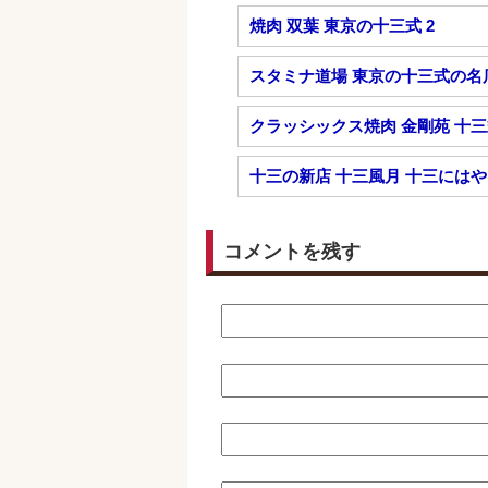
焼肉 双葉 東京の十三式 2
スタミナ道場 東京の十三式の名
クラッシックス焼肉 金剛苑 十
十三の新店 十三風月 十三には
コメントを残す