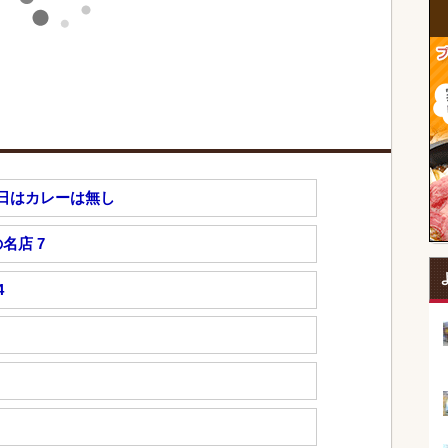
日はカレーは無し
名店 7
4