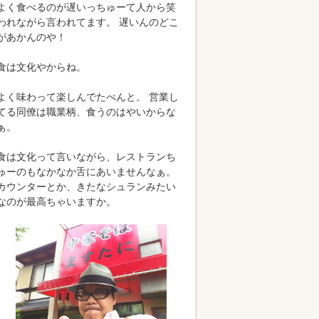
よく食べるのが遅いっちゅーて人から笑
われながら言われてます。 遅いんのどこ
があかんのや！
食は文化やからね。
よく味わって楽しんでたべんと。 営業し
てる同僚は職業柄、食うのはやいからな
ぁ。
食は文化って言いながら、レストランち
ゅーのもなかなか舌にあいませんなぁ。
カウンターとか、きたなシュランみたい
なのが最高ちゃいますか。