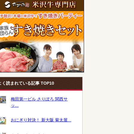
よく読まれている記事 TOP10
梅田第一ビル さりぽろ 関西サ
ッ...
おにぎり対決！ 新大阪 菊太屋...