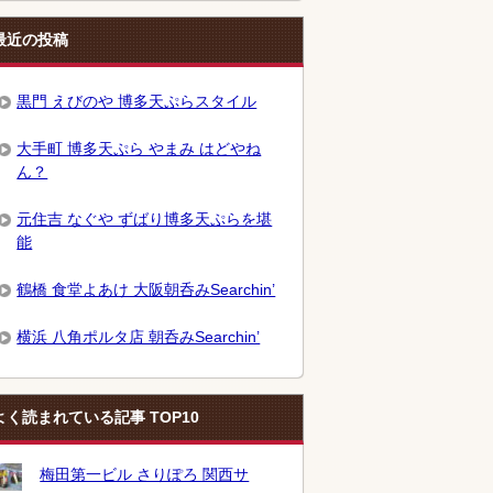
最近の投稿
黒門 えびのや 博多天ぷらスタイル
大手町 博多天ぷら やまみ はどやね
ん？
元住吉 なぐや ずばり博多天ぷらを堪
能
鶴橋 食堂よあけ 大阪朝呑みSearchin’
横浜 八角ポルタ店 朝呑みSearchin’
よく読まれている記事 TOP10
梅田第一ビル さりぽろ 関西サ