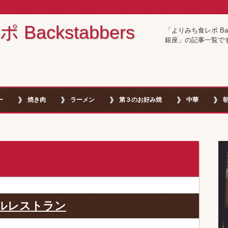
ackstabbers
「よりみち食レポ Bac
銀座」の記事一覧で
ー
焼き肉
ラーメン
第３のお好み焼
中華
イルレストラン