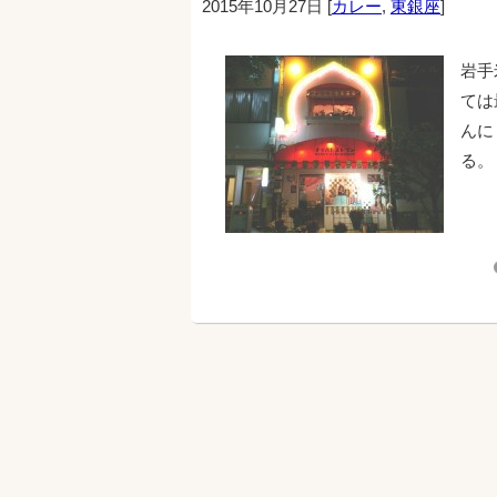
2015年10月27日
[
カレー
,
東銀座
]
岩手
ては
んに
る。