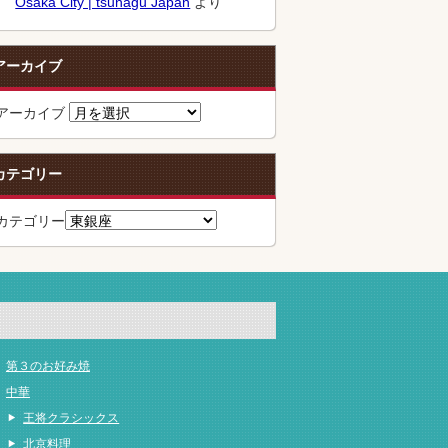
Osaka City | tsunagu Japan
より
アーカイブ
アーカイブ
カテゴリー
カテゴリー
第３のお好み焼
中華
王将クラシックス
北京料理