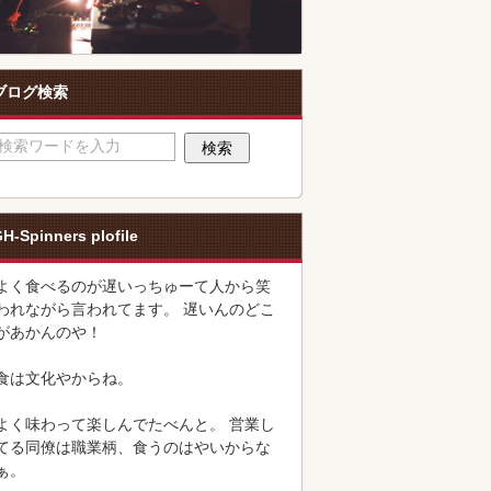
ブログ検索
H-Spinners plofile
よく食べるのが遅いっちゅーて人から笑
われながら言われてます。 遅いんのどこ
があかんのや！
食は文化やからね。
よく味わって楽しんでたべんと。 営業し
てる同僚は職業柄、食うのはやいからな
ぁ。