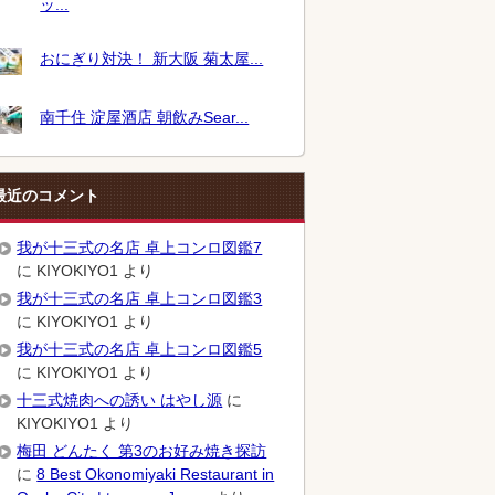
ッ...
おにぎり対決！ 新大阪 菊太屋...
南千住 淀屋酒店 朝飲みSear...
最近のコメント
我が十三式の名店 卓上コンロ図鑑7
に
KIYOKIYO1
より
我が十三式の名店 卓上コンロ図鑑3
に
KIYOKIYO1
より
我が十三式の名店 卓上コンロ図鑑5
に
KIYOKIYO1
より
十三式焼肉への誘い はやし源
に
KIYOKIYO1
より
梅田 どんたく 第3のお好み焼き探訪
に
8 Best Okonomiyaki Restaurant in