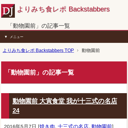
よりみち食レポ Backstabbers
「動物園前」の記事一覧
メニュー
よりみち食レポ Backstabbers TOP
動物園前
「動物園前」の記事一覧
動物園前 大寅食堂 我が十三式の名店
24
2016年5月7日
[
焼き肉
,
十三式の名店
,
動物園前
]