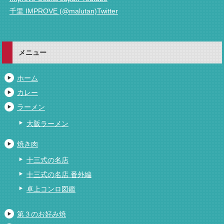
千里 IMPROVE (@malutan)Twitter
メニュー
ホーム
カレー
ラーメン
大阪ラーメン
焼き肉
十三式の名店
十三式の名店 番外編
卓上コンロ図鑑
第３のお好み焼