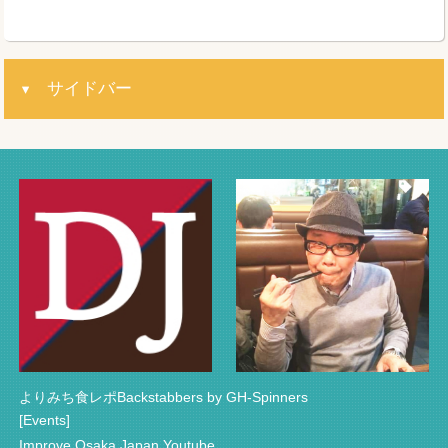
サイドバー
よりみち食レポBackstabbers by GH-Spinners
[Events]
Improve Osaka Japan Youtube