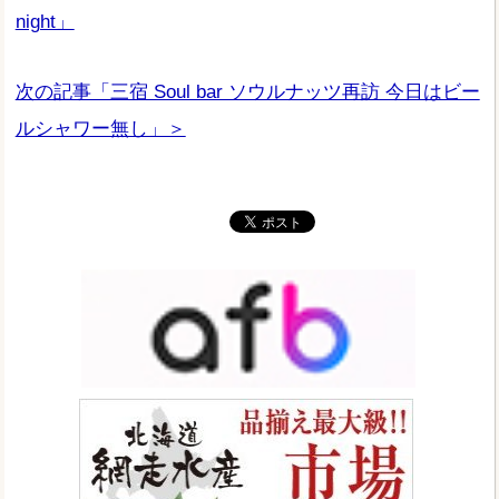
night」
次の記事「三宿 Soul bar ソウルナッツ再訪 今日はビー
ルシャワー無し」＞