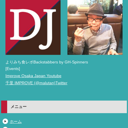
よりみち食レポBackstabbers by GH-Spinners
[Events]
Improve Osaka Japan Youtube
千里 IMPROVE (@malutan)Twitter
メニュー
ホーム