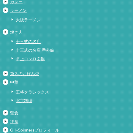
カレー
ラーメン
大阪ラーメン
焼き肉
十三式の名店
十三式の名店 番外編
卓上コンロ図鑑
第３のお好み焼
中華
王将クラシックス
北京料理
朝食
洋食
GH-Spinnersプロフィール