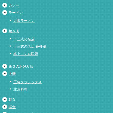
カレー
ラーメン
大阪ラーメン
焼き肉
十三式の名店
十三式の名店 番外編
卓上コンロ図鑑
第３のお好み焼
中華
王将クラシックス
北京料理
朝食
洋食