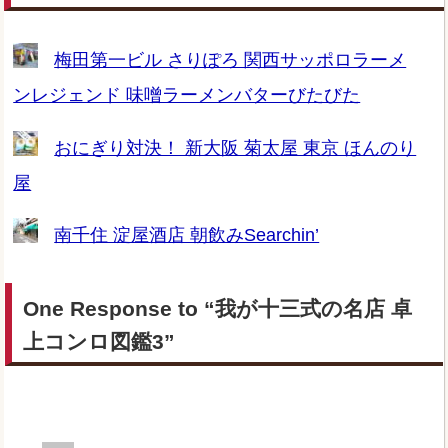
梅田第一ビル さりぽろ 関西サッポロラーメ
ンレジェンド 味噌ラーメンバターびたびた
おにぎり対決！ 新大阪 菊太屋 東京 ほんのり
屋
南千住 淀屋酒店 朝飲みSearchin’
One Response to “我が十三式の名店 卓
上コンロ図鑑3”