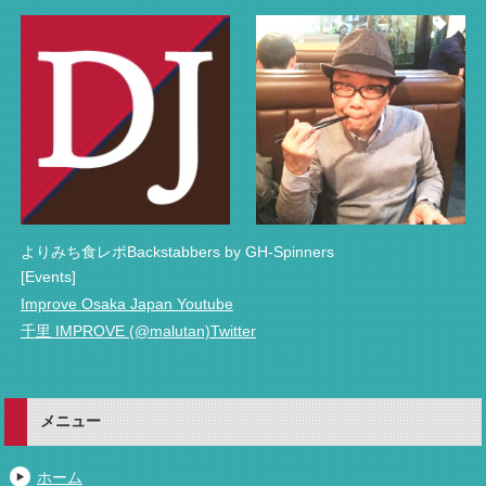
よりみち食レポBackstabbers by GH-Spinners
[Events]
Improve Osaka Japan Youtube
千里 IMPROVE (@malutan)Twitter
メニュー
ホーム