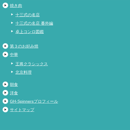
焼き肉
十三式の名店
十三式の名店 番外編
卓上コンロ図鑑
第３のお好み焼
中華
王将クラシックス
北京料理
朝食
洋食
GH-Spinnersプロフィール
サイトマップ