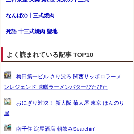
なんばの十三式焼肉
死語 十三式焼肉 聖地
よく読まれている記事 TOP10
梅田第一ビル さりぽろ 関西サッポロラーメ
ンレジェンド 味噌ラーメンバターびたびた
おにぎり対決！ 新大阪 菊太屋 東京 ほんのり
屋
南千住 淀屋酒店 朝飲みSearchin’