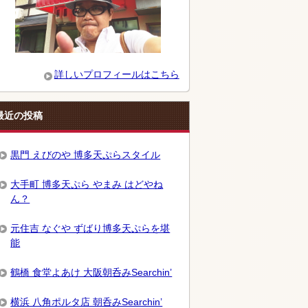
詳しいプロフィールはこちら
最近の投稿
黒門 えびのや 博多天ぷらスタイル
大手町 博多天ぷら やまみ はどやね
ん？
元住吉 なぐや ずばり博多天ぷらを堪
能
鶴橋 食堂よあけ 大阪朝呑みSearchin’
横浜 八角ポルタ店 朝呑みSearchin’