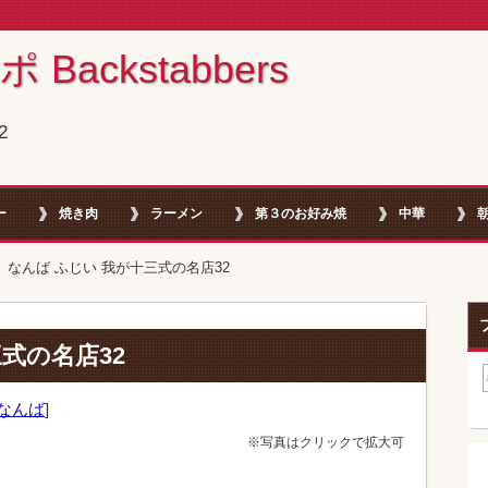
ackstabbers
2
ー
焼き肉
ラーメン
第３のお好み焼
中華
なんば ふじい 我が十三式の名店32
式の名店32
なんば
]
※写真はクリックで拡大可