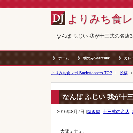
よりみち食レポ B
なんば ふじい 我が十三式の名店3
ホーム
朝のみSearchin’
カレ
よりみち食レポ Backstabbers TOP
投稿
なんば ふじい 我が十三
2016年8月7日
[
焼き肉
,
十三式の名店
,
大阪ミナミ。