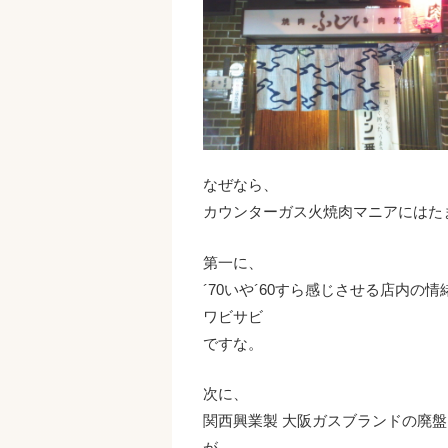
なぜなら、
カウンターガス火焼肉マニアにはた
第一に、
´70いや´60すら感じさせる店内の情
ワビサビ
ですな。
次に、
関西興業製 大阪ガスブランドの廃
が、