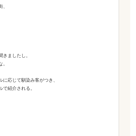
街、
。
聞きましたし。
な。
ルに応じて馴染み客がつき、
ルで紹介される。