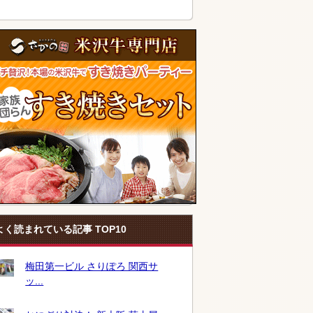
よく読まれている記事 TOP10
梅田第一ビル さりぽろ 関西サ
ッ...