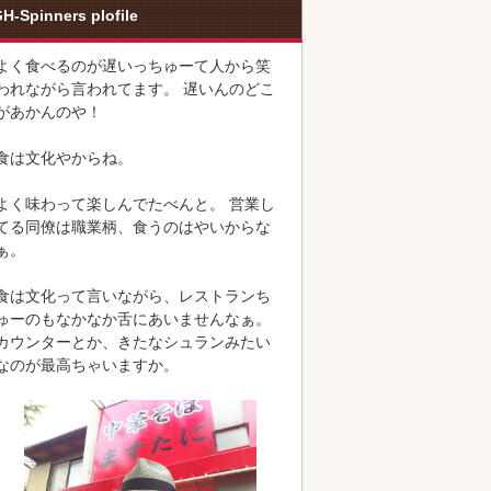
H-Spinners plofile
よく食べるのが遅いっちゅーて人から笑
われながら言われてます。 遅いんのどこ
があかんのや！
食は文化やからね。
よく味わって楽しんでたべんと。 営業し
てる同僚は職業柄、食うのはやいからな
ぁ。
食は文化って言いながら、レストランち
ゅーのもなかなか舌にあいませんなぁ。
カウンターとか、きたなシュランみたい
なのが最高ちゃいますか。