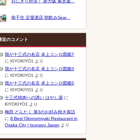
おにぎり対決！ 新大阪 菊太屋...
南千住 淀屋酒店 朝飲みSear...
最近のコメント
我が十三式の名店 卓上コンロ図鑑7
に
KIYOKIYO1
より
我が十三式の名店 卓上コンロ図鑑3
に
KIYOKIYO1
より
我が十三式の名店 卓上コンロ図鑑5
に
KIYOKIYO1
より
十三式焼肉への誘い はやし源
に
KIYOKIYO1
より
梅田 どんたく 第3のお好み焼き探訪
に
8 Best Okonomiyaki Restaurant in
Osaka City | tsunagu Japan
より