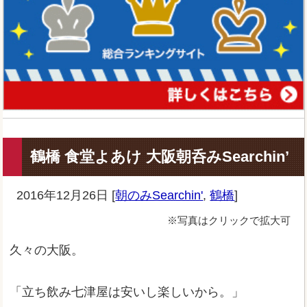
鶴橋 食堂よあけ 大阪朝呑みSearchin’
2016年12月26日
[
朝のみSearchin'
,
鶴橋
]
※写真はクリックで拡大可
久々の大阪。
「立ち飲み七津屋は安いし楽しいから。」