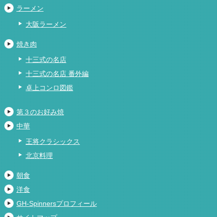
ラーメン
大阪ラーメン
焼き肉
十三式の名店
十三式の名店 番外編
卓上コンロ図鑑
第３のお好み焼
中華
王将クラシックス
北京料理
朝食
洋食
GH-Spinnersプロフィール