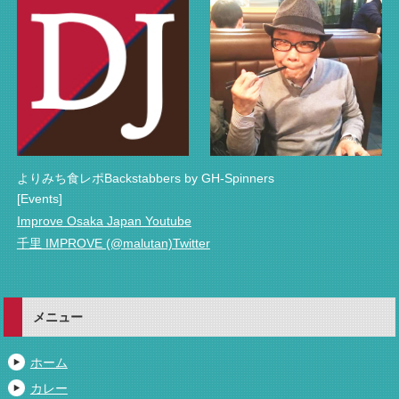
よりみち食レポBackstabbers by GH-Spinners
[Events]
Improve Osaka Japan Youtube
千里 IMPROVE (@malutan)Twitter
メニュー
ホーム
カレー