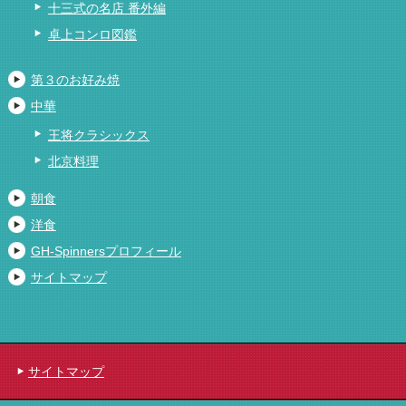
十三式の名店 番外編
卓上コンロ図鑑
第３のお好み焼
中華
王将クラシックス
北京料理
朝食
洋食
GH-Spinnersプロフィール
サイトマップ
サイトマップ