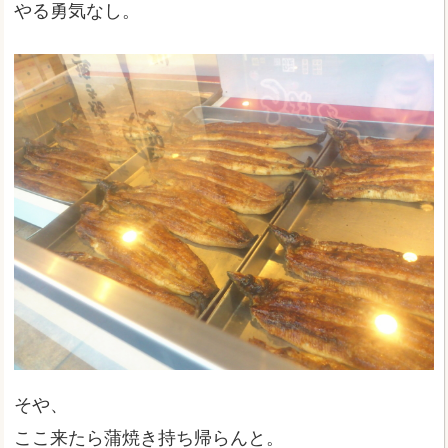
やる勇気なし。
そや、
ここ来たら蒲焼き持ち帰らんと。