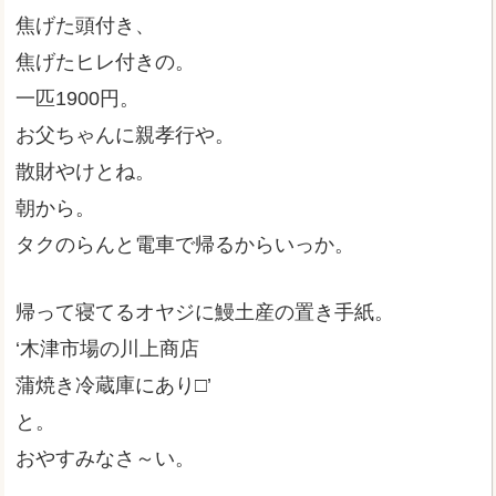
焦げた頭付き、
焦げたヒレ付きの。
一匹1900円。
お父ちゃんに親孝行や。
散財やけとね。
朝から。
タクのらんと電車で帰るからいっか。
帰って寝てるオヤジに鰻土産の置き手紙。
‘木津市場の川上商店
蒲焼き冷蔵庫にあり□’
と。
おやすみなさ～い。