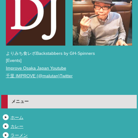
よりみち食レポBackstabbers by GH-Spinners
[Events]
Improve Osaka Japan Youtube
千里 IMPROVE (@malutan)Twitter
メニュー
ホーム
カレー
ラーメン