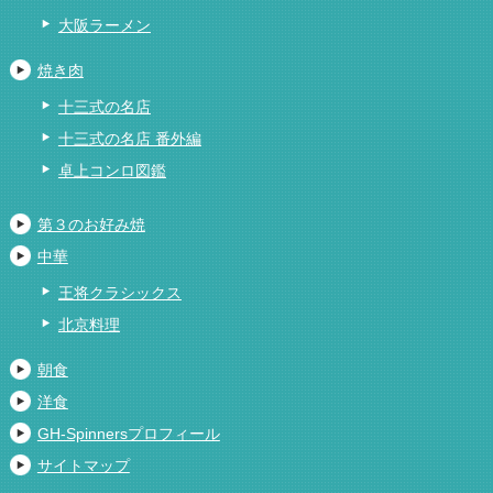
大阪ラーメン
焼き肉
十三式の名店
十三式の名店 番外編
卓上コンロ図鑑
第３のお好み焼
中華
王将クラシックス
北京料理
朝食
洋食
GH-Spinnersプロフィール
サイトマップ