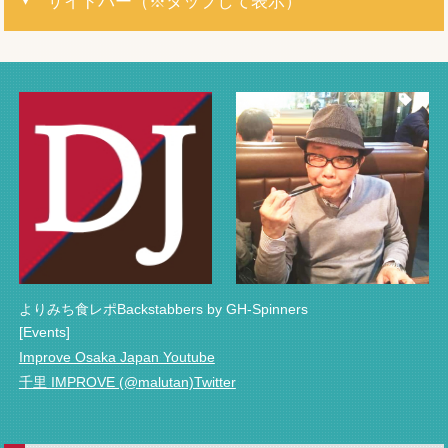
サイドバー（※タップして表示）
よりみち食レポBackstabbers by GH-Spinners
[Events]
Improve Osaka Japan Youtube
千里 IMPROVE (@malutan)Twitter