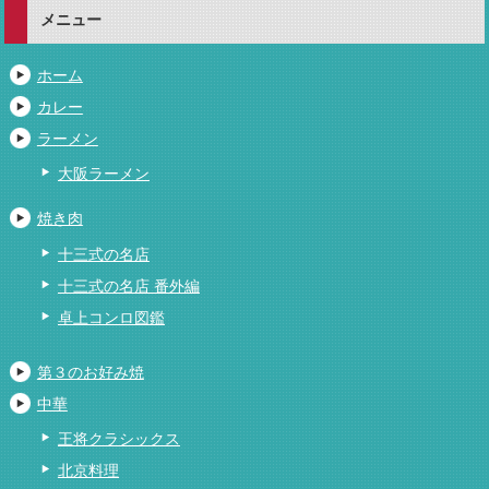
メニュー
ホーム
カレー
ラーメン
大阪ラーメン
焼き肉
十三式の名店
十三式の名店 番外編
卓上コンロ図鑑
第３のお好み焼
中華
王将クラシックス
北京料理