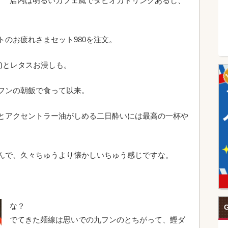
店内は明るいカフェ風でタピオカドリンクあるし、
のお疲れさまセット980を注文。
)とレタスお浸しも。
フンの朝飯で食って以来。
とアクセントラー油がしめる二日酔いには最高の一杯や
んで、久々ちゅうより懐かしいちゅう感じですな。
。
な？
G
でてきた麺線は思いでの九フンのとちがって、鰹ダ