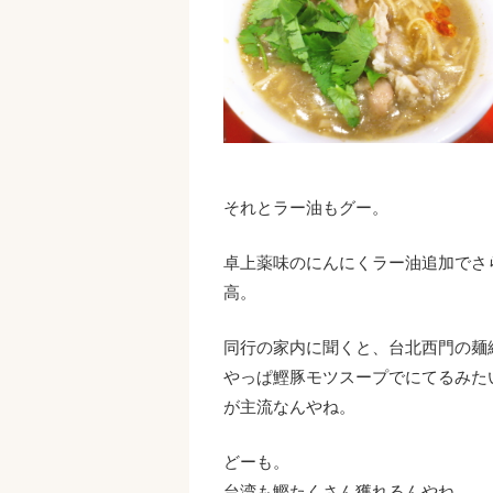
それとラー油もグー。
卓上薬味のにんにくラー油追加でさ
高。
同行の家内に聞くと、台北西門の麺
やっぱ鰹豚モツスープでにてるみた
が主流なんやね。
どーも。
台湾も鰹たくさん獲れるんやね。