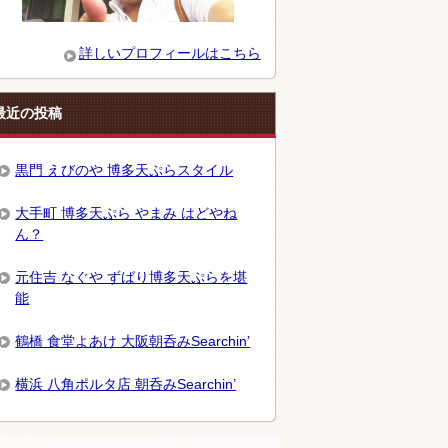
詳しいプロフィールはこちら
最近の投稿
黒門 えびのや 博多天ぷらスタイル
大手町 博多天ぷら やまみ はどやね
ん？
元住吉 なぐや ずばり博多天ぷらを堪
能
鶴橋 食堂よあけ 大阪朝呑みSearchin’
横浜 八角ポルタ店 朝呑みSearchin’