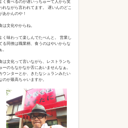
よく食べるのが遅いっちゅーて人から笑
われながら言われてます。 遅いんのどこ
があかんのや！
食は文化やからね。
よく味わって楽しんでたべんと。 営業し
てる同僚は職業柄、食うのはやいからな
ぁ。
食は文化って言いながら、レストランち
ゅーのもなかなか舌にあいませんなぁ。
カウンターとか、きたなシュランみたい
なのが最高ちゃいますか。