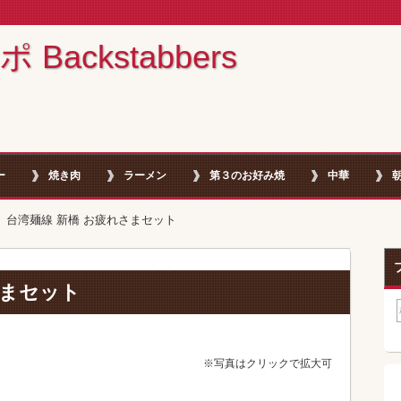
ackstabbers
ー
焼き肉
ラーメン
第３のお好み焼
中華
台湾麺線 新橋 お疲れさまセット
さまセット
※写真はクリックで拡大可