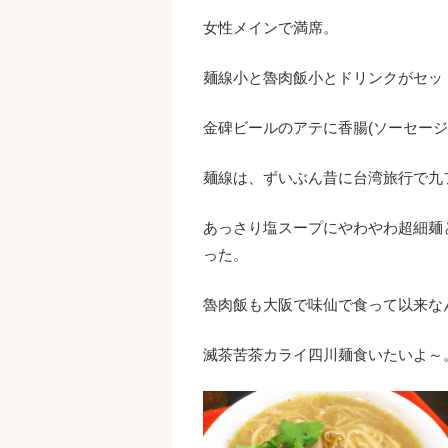
女性メインで満席。
麺線小と魯肉飯小とドリンクがセット
金碑ビールのアテに香腸(ソーセージ
麺線は、ずいぶん昔に台湾旅行で九
あっさり塩スープにやわやわ超細麺
った。
魯肉飯も大阪で味仙で食って以来な
滅茶苦茶カライ四川麺食いたいよ～