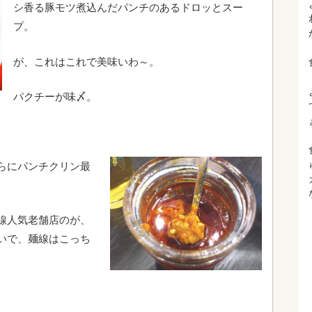
シ香る豚モツ煮込んだパンチのあるドロッとスー
プ。
が、これはこれで美味いわ～。
パクチーが味〆。
らにパンチクリン最
線人気老舗店のが、
いで、麺線はこっち