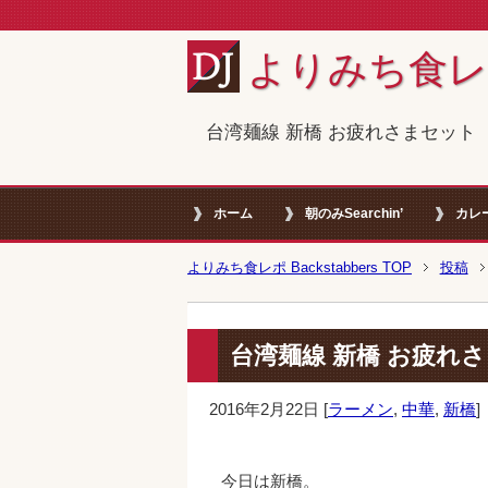
よりみち食レポ B
台湾麺線 新橋 お疲れさまセット
ホーム
朝のみSearchin’
カレ
よりみち食レポ Backstabbers TOP
投稿
台湾麺線 新橋 お疲れ
2016年2月22日
[
ラーメン
,
中華
,
新橋
]
今日は新橋。