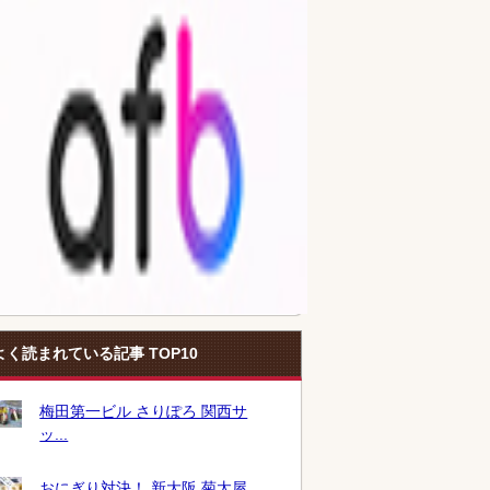
よく読まれている記事 TOP10
梅田第一ビル さりぽろ 関西サ
ッ...
おにぎり対決！ 新大阪 菊太屋...