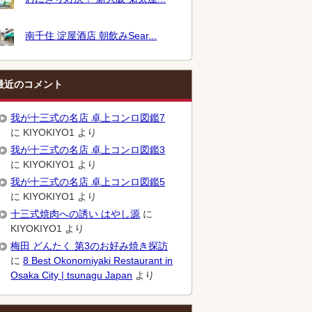
南千住 淀屋酒店 朝飲みSear...
最近のコメント
我が十三式の名店 卓上コンロ図鑑7
に
KIYOKIYO1
より
我が十三式の名店 卓上コンロ図鑑3
に
KIYOKIYO1
より
我が十三式の名店 卓上コンロ図鑑5
に
KIYOKIYO1
より
十三式焼肉への誘い はやし源
に
KIYOKIYO1
より
梅田 どんたく 第3のお好み焼き探訪
に
8 Best Okonomiyaki Restaurant in
Osaka City | tsunagu Japan
より