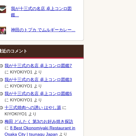
我が十三式の名店 卓上コンロ図
鑑...
神田のトプカ でムルギーカレー...
最近のコメント
我が十三式の名店 卓上コンロ図鑑7
に
KIYOKIYO1
より
我が十三式の名店 卓上コンロ図鑑3
に
KIYOKIYO1
より
我が十三式の名店 卓上コンロ図鑑5
に
KIYOKIYO1
より
十三式焼肉への誘い はやし源
に
KIYOKIYO1
より
梅田 どんたく 第3のお好み焼き探訪
に
8 Best Okonomiyaki Restaurant in
Osaka City | tsunagu Japan
より