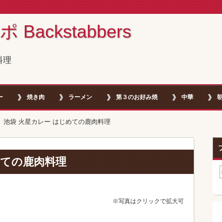
ackstabbers
料理
ー
焼き肉
ラーメン
第３のお好み焼
中華
池袋 火星カレー はじめての鹿肉料理
めての鹿肉料理
※写真はクリックで拡大可