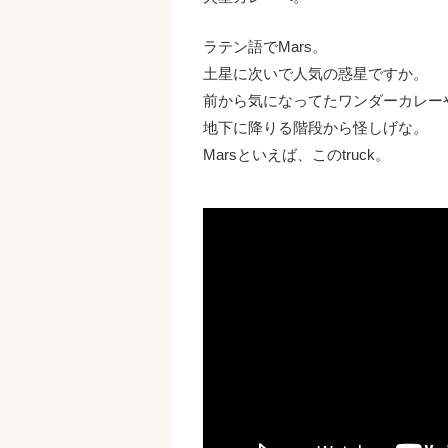
ラテン語でMars。
土星に次いで人気の惑星ですか。
前から気になってたワンダーカレー
地下に降りる階段から怪しげな。
Marsといえば、このtruck。