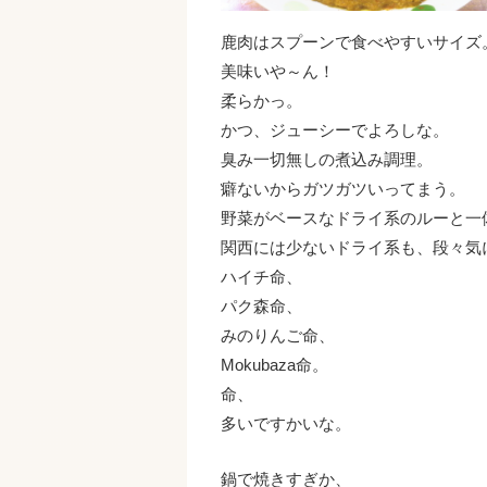
鹿肉はスプーンで食べやすいサイズ
美味いや～ん！
柔らかっ。
かつ、ジューシーでよろしな。
臭み一切無しの煮込み調理。
癖ないからガツガツいってまう。
野菜がベースなドライ系のルーと一
関西には少ないドライ系も、段々気
ハイチ命、
パク森命、
みのりんご命、
Mokubaza命。
命、
多いですかいな。
鍋で焼きすぎか、