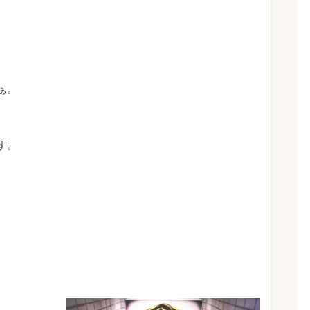
。
ぁ。
。
す。