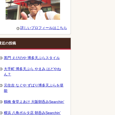
詳しいプロフィールはこちら
最近の投稿
黒門 えびのや 博多天ぷらスタイル
大手町 博多天ぷら やまみ はどやね
ん？
元住吉 なぐや ずばり博多天ぷらを堪
能
鶴橋 食堂よあけ 大阪朝呑みSearchin’
横浜 八角ポルタ店 朝呑みSearchin’