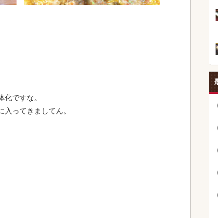
。
体化ですな。
に入ってきましてん。