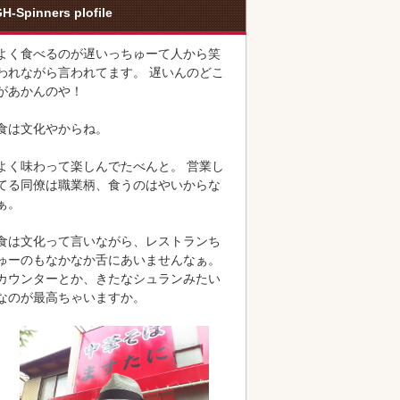
H-Spinners plofile
よく食べるのが遅いっちゅーて人から笑
われながら言われてます。 遅いんのどこ
があかんのや！
食は文化やからね。
よく味わって楽しんでたべんと。 営業し
てる同僚は職業柄、食うのはやいからな
ぁ。
食は文化って言いながら、レストランち
ゅーのもなかなか舌にあいませんなぁ。
カウンターとか、きたなシュランみたい
なのが最高ちゃいますか。