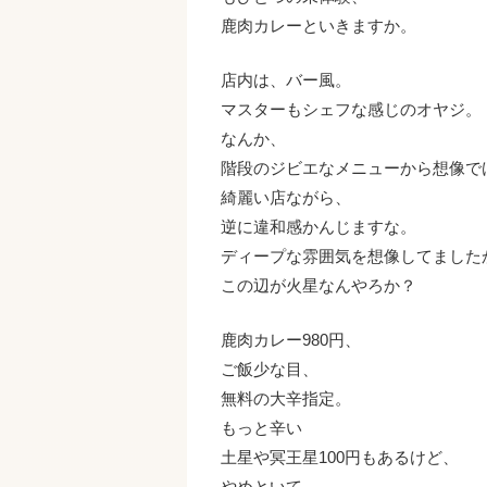
鹿肉カレーといきますか。
店内は、バー風。
マスターもシェフな感じのオヤジ。
なんか、
階段のジビエなメニューから想像で
綺麗い店ながら、
逆に違和感かんじますな。
ディープな雰囲気を想像してました
この辺が火星なんやろか？
鹿肉カレー980円、
ご飯少な目、
無料の大辛指定。
もっと辛い
土星や冥王星100円もあるけど、
やめといて