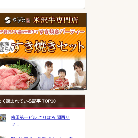
よく読まれている記事 TOP10
梅田第一ビル さりぽろ 関西サ
ッ...