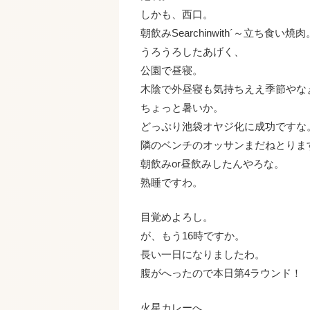
しかも、西口。
朝飲みSearchinwith´～立ち食い焼肉
うろうろしたあげく、
公園で昼寝。
木陰で外昼寝も気持ちええ季節やな
ちょっと暑いか。
どっぷり池袋オヤジ化に成功ですな
隣のベンチのオッサンまだねとりま
朝飲みor昼飲みしたんやろな。
熟睡ですわ。
目覚めよろし。
が、もう16時ですか。
長い一日になりましたわ。
腹がへったので本日第4ラウンド！
火星カレーへ。