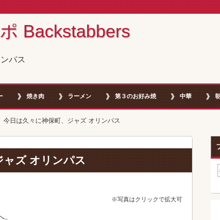
ackstabbers
リンパス
ー
焼き肉
ラーメン
第３のお好み焼
中華
今日は久々に神保町、ジャズ オリンパス
ジャズ オリンパス
※写真はクリックで拡大可
へ。