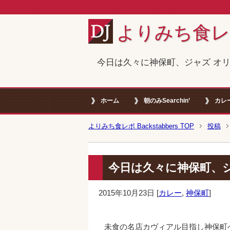
よりみち食レポ B
今日は久々に神保町、ジャズ オ
ホーム
朝のみSearchin’
カレ
よりみち食レポ Backstabbers TOP
投稿
今日は久々に神保町、
2015年10月23日
[
カレー
,
神保町
]
未食の名店カヴィアル目指し神保町