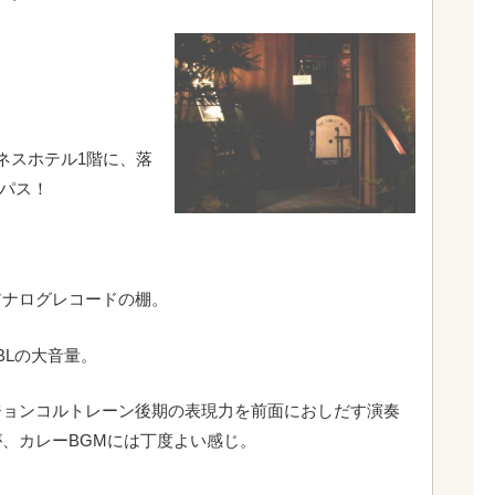
。
ネスホテル1階に、落
ンパス！
アナログレコードの棚。
JBLの大音量。
ジョンコルトレーン後期の表現力を前面におしだす演奏
が、カレーBGMには丁度よい感じ。