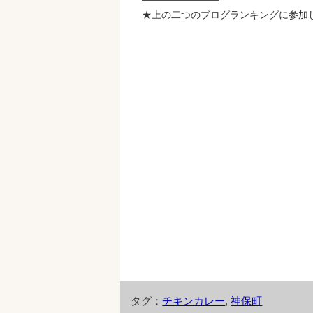
★上の二つのブログランキングに参加
タグ：
チキンカレー
,
神保町