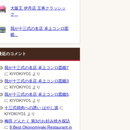
大阪王 伊丹店 王将クラッシッ
ク...
我が十三式の名店 卓上コンロ図
鑑...
最近のコメント
我が十三式の名店 卓上コンロ図鑑7
に
KIYOKIYO1
より
我が十三式の名店 卓上コンロ図鑑3
に
KIYOKIYO1
より
我が十三式の名店 卓上コンロ図鑑5
に
KIYOKIYO1
より
十三式焼肉への誘い はやし源
に
KIYOKIYO1
より
梅田 どんたく 第3のお好み焼き探訪
に
8 Best Okonomiyaki Restaurant in