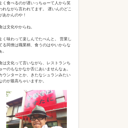
よく食べるのが遅いっちゅーて人から笑
われながら言われてます。 遅いんのどこ
があかんのや！
食は文化やからね。
よく味わって楽しんでたべんと。 営業し
てる同僚は職業柄、食うのはやいからな
ぁ。
食は文化って言いながら、レストランち
ゅーのもなかなか舌にあいませんなぁ。
カウンターとか、きたなシュランみたい
なのが最高ちゃいますか。