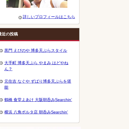
詳しいプロフィールはこちら
最近の投稿
黒門 えびのや 博多天ぷらスタイル
大手町 博多天ぷら やまみ はどやね
ん？
元住吉 なぐや ずばり博多天ぷらを堪
能
鶴橋 食堂よあけ 大阪朝呑みSearchin’
横浜 八角ポルタ店 朝呑みSearchin’