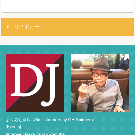
サイドバー
よりみち食レポBackstabbers by GH-Spinners
[Events]
Improve Osaka Japan Youtube