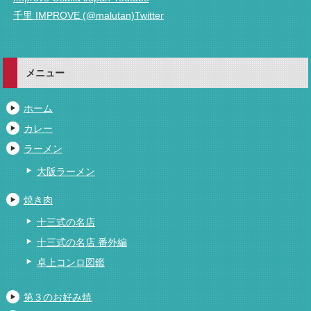
千里 IMPROVE (@malutan)Twitter
メニュー
ホーム
カレー
ラーメン
大阪ラーメン
焼き肉
十三式の名店
十三式の名店 番外編
卓上コンロ図鑑
第３のお好み焼