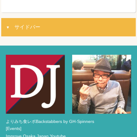
サイドバー
よりみち食レポBackstabbers by GH-Spinners
[Events]
Improve Osaka Japan Youtube