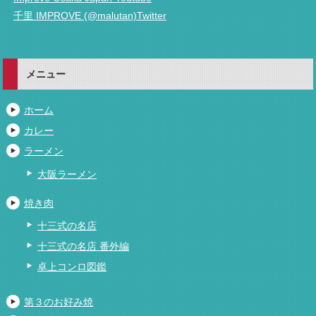
千里 IMPROVE (@malutan)Twitter
メニュー
ホーム
カレー
ラーメン
大阪ラーメン
焼き肉
十三式の名店
十三式の名店 番外編
卓上コンロ図鑑
第３のお好み焼