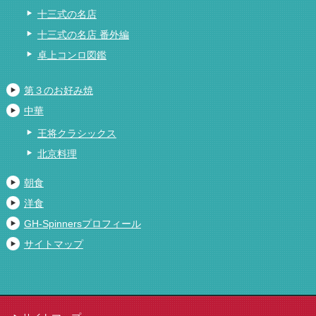
十三式の名店
十三式の名店 番外編
卓上コンロ図鑑
第３のお好み焼
中華
王将クラシックス
北京料理
朝食
洋食
GH-Spinnersプロフィール
サイトマップ