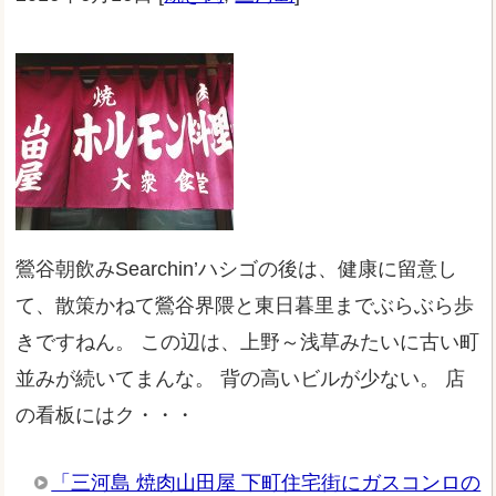
鶯谷朝飲みSearchin’ハシゴの後は、健康に留意し
て、散策かねて鶯谷界隈と東日暮里までぶらぶら歩
きですねん。 この辺は、上野～浅草みたいに古い町
並みが続いてまんな。 背の高いビルが少ない。 店
の看板にはク・・・
「三河島 焼肉山田屋 下町住宅街にガスコンロの