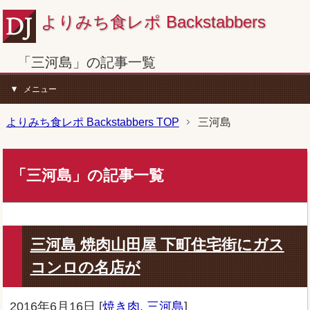
よりみち食レポ Backstabbers
「三河島」の記事一覧
メニュー
よりみち食レポ Backstabbers TOP
三河島
「三河島」の記事一覧
三河島 焼肉山田屋 下町住宅街にガス
コンロの名店が
2016年6月16日
[
焼き肉
,
三河島
]